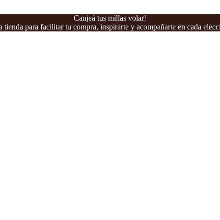
Canjeá tus millas volar!
 tienda para facilitar tu compra, inspirarte y acompañarte en cada elecc