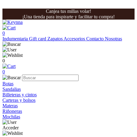
Canjea tus millas volar!
¡Una tienda para inspirarte y facilitar tu compra!
0
Indumentaria
Gift card
Zapatos
Accesorios
Contacto
Nosotras
0
0
Botas
Sandalias
Billeteras y cintos
Carteras y bolsos
Materas
Riñoneras
Mochilas
Acceder