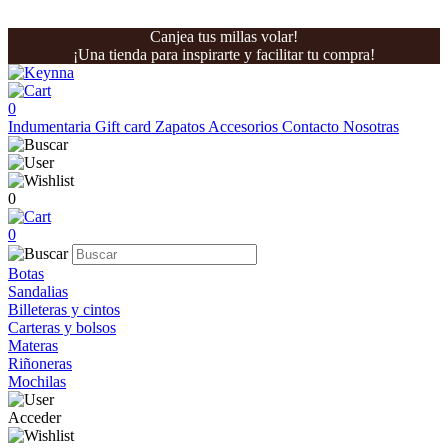
Canjea tus millas volar!
¡Una tienda para inspirarte y facilitar tu compra!
0
Indumentaria
Gift card
Zapatos
Accesorios
Contacto
Nosotras
0
0
Botas
Sandalias
Billeteras y cintos
Carteras y bolsos
Materas
Riñoneras
Mochilas
Acceder