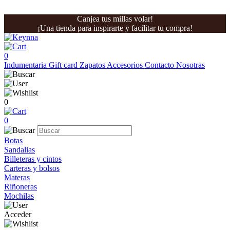
Canjea tus millas volar!
¡Una tienda para inspirarte y facilitar tu compra!
0
Indumentaria
Gift card
Zapatos
Accesorios
Contacto
Nosotras
0
0
Botas
Sandalias
Billeteras y cintos
Carteras y bolsos
Materas
Riñoneras
Mochilas
Acceder