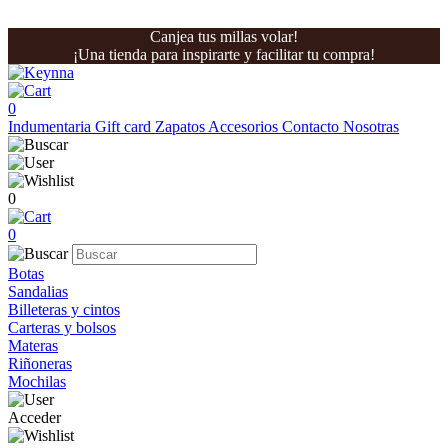
Canjea tus millas volar!
¡Una tienda para inspirarte y facilitar tu compra!
0
Indumentaria
Gift card
Zapatos
Accesorios
Contacto
Nosotras
0
0
Botas
Sandalias
Billeteras y cintos
Carteras y bolsos
Materas
Riñoneras
Mochilas
Acceder