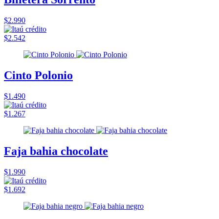
$2.990
$2.542
Cinto Polonio
$1.490
$1.267
Faja bahia chocolate
$1.990
$1.692