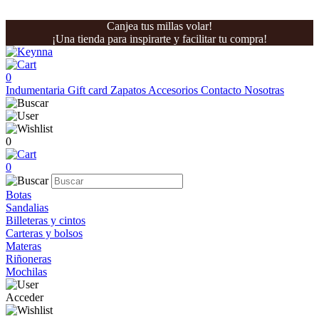
Canjea tus millas volar!
¡Una tienda para inspirarte y facilitar tu compra!
0
Indumentaria
Gift card
Zapatos
Accesorios
Contacto
Nosotras
0
0
Botas
Sandalias
Billeteras y cintos
Carteras y bolsos
Materas
Riñoneras
Mochilas
Acceder