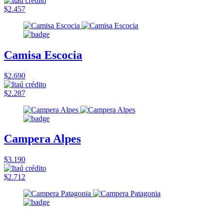
$2.457
Camisa Escocia
$2.690
$2.287
Campera Alpes
$3.190
$2.712