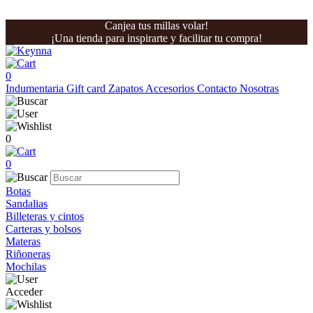
Canjea tus millas volar!
¡Una tienda para inspirarte y facilitar tu compra!
0
Indumentaria
Gift card
Zapatos
Accesorios
Contacto
Nosotras
0
0
Botas
Sandalias
Billeteras y cintos
Carteras y bolsos
Materas
Riñoneras
Mochilas
Acceder