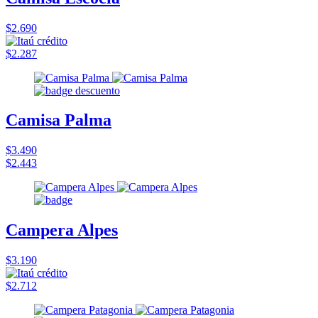
$2.690
$2.287
Camisa Palma
$3.490
$2.443
Campera Alpes
$3.190
$2.712