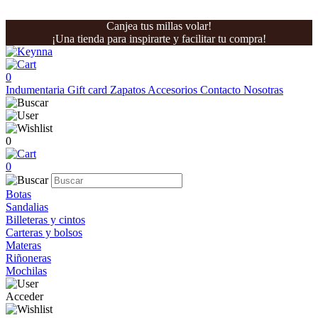
Canjea tus millas volar!
¡Una tienda para inspirarte y facilitar tu compra!
0
Indumentaria
Gift card
Zapatos
Accesorios
Contacto
Nosotras
0
0
Botas
Sandalias
Billeteras y cintos
Carteras y bolsos
Materas
Riñoneras
Mochilas
Acceder