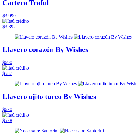
Cartera Traful
$3.990
$3.392
Llavero corazón By Wishes
$690
$587
Llavero ojito turco By Wishes
$680
$578