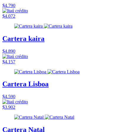
$4.790
$4.072
Cartera kaira
$4.890
$4.157
Cartera Lisboa
$4.590
$3.902
Cartera Natal