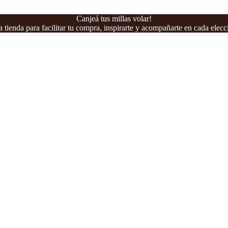
Canjeá tus millas volar!
 tienda para facilitar tu compra, inspirarte y acompañarte en cada elecc