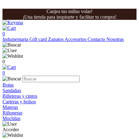
Canjea tus millas volar!
¡Una tienda para inspirarte y facilitar tu compra!
0
Indumentaria
Gift card
Zapatos
Accesorios
Contacto
Nosotras
0
0
Botas
Sandalias
Billeteras y cintos
Carteras y bolsos
Materas
Riñoneras
Mochilas
Acceder