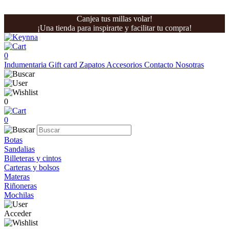
Canjea tus millas volar!
¡Una tienda para inspirarte y facilitar tu compra!
0
Indumentaria
Gift card
Zapatos
Accesorios
Contacto
Nosotras
0
0
Botas
Sandalias
Billeteras y cintos
Carteras y bolsos
Materas
Riñoneras
Mochilas
Acceder