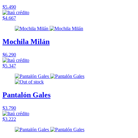
$5.490
$4.667
Mochila Milán
$6.290
$5.347
Pantalón Gales
$3.790
$3.222