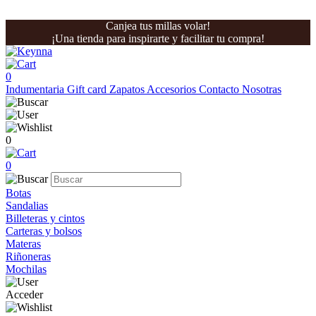
Canjea tus millas volar!
¡Una tienda para inspirarte y facilitar tu compra!
0
Indumentaria
Gift card
Zapatos
Accesorios
Contacto
Nosotras
0
0
Botas
Sandalias
Billeteras y cintos
Carteras y bolsos
Materas
Riñoneras
Mochilas
Acceder