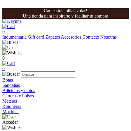
Canjea tus millas volar!
¡Una tienda para inspirarte y facilitar tu compra!
0
Indumentaria
Gift card
Zapatos
Accesorios
Contacto
Nosotras
0
0
Botas
Sandalias
Billeteras y cintos
Carteras y bolsos
Materas
Riñoneras
Mochilas
Acceder