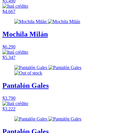
$5.490
$4.667
Mochila Milán
$6.290
$5.347
Pantalón Gales
$3.790
$3.222
Pantalón Gales