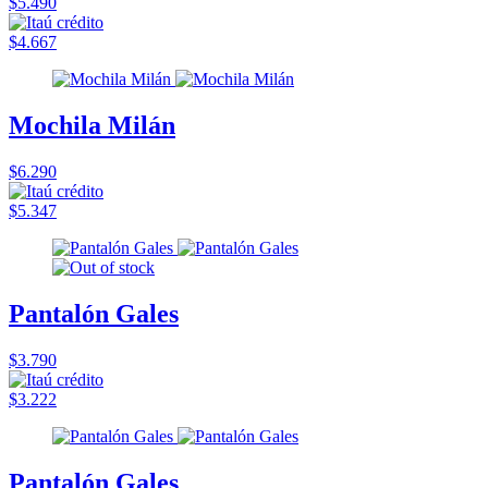
$5.490
$4.667
Mochila Milán
$6.290
$5.347
Pantalón Gales
$3.790
$3.222
Pantalón Gales