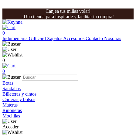
Canjea tus millas volar!
¡Una tienda para inspirarte y facilitar tu compra!
0
Indumentaria
Gift card
Zapatos
Accesorios
Contacto
Nosotras
0
0
Botas
Sandalias
Billeteras y cintos
Carteras y bolsos
Materas
Riñoneras
Mochilas
Acceder