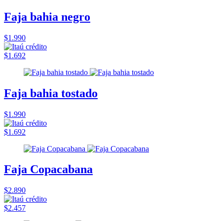
Faja bahia negro
$1.990
$1.692
Faja bahia tostado
$1.990
$1.692
Faja Copacabana
$2.890
$2.457