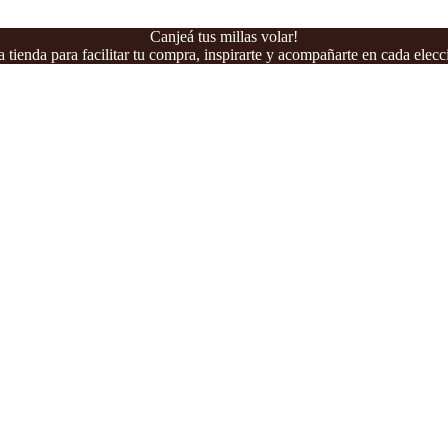
Canjeá tus millas volar!
 tienda para facilitar tu compra, inspirarte y acompañarte en cada elecc