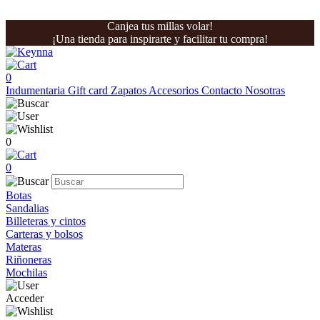
Canjea tus millas volar!
¡Una tienda para inspirarte y facilitar tu compra!
0
Indumentaria
Gift card
Zapatos
Accesorios
Contacto
Nosotras
0
0
Botas
Sandalias
Billeteras y cintos
Carteras y bolsos
Materas
Riñoneras
Mochilas
Acceder