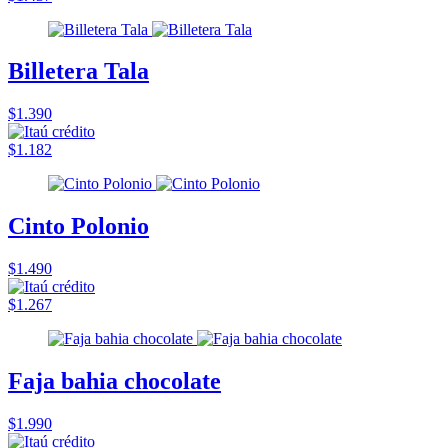
Billetera Tala
$1.390
$1.182
Cinto Polonio
$1.490
$1.267
Faja bahia chocolate
$1.990