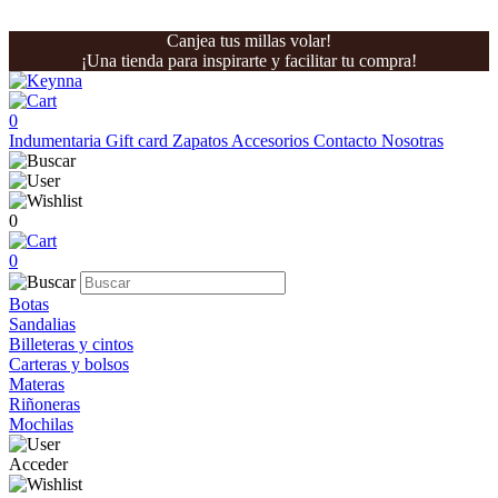
Canjea tus millas volar!
¡Una tienda para inspirarte y facilitar tu compra!
0
Indumentaria
Gift card
Zapatos
Accesorios
Contacto
Nosotras
0
0
Botas
Sandalias
Billeteras y cintos
Carteras y bolsos
Materas
Riñoneras
Mochilas
Acceder