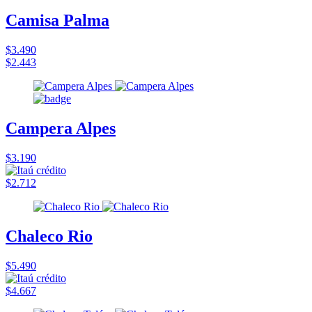
Camisa Palma
$3.490
$2.443
Campera Alpes
$3.190
$2.712
Chaleco Rio
$5.490
$4.667