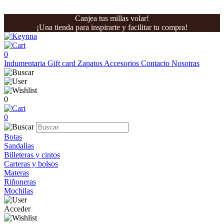
Canjea tus millas volar!
¡Una tienda para inspirarte y facilitar tu compra!
0
Indumentaria
Gift card
Zapatos
Accesorios
Contacto
Nosotras
0
0
Botas
Sandalias
Billeteras y cintos
Carteras y bolsos
Materas
Riñoneras
Mochilas
Acceder