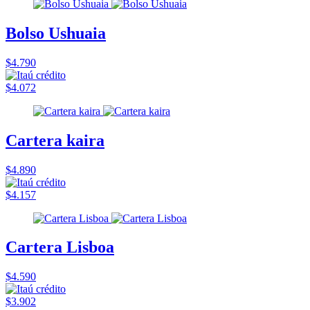
Bolso Ushuaia
$4.790
$4.072
Cartera kaira
$4.890
$4.157
Cartera Lisboa
$4.590
$3.902