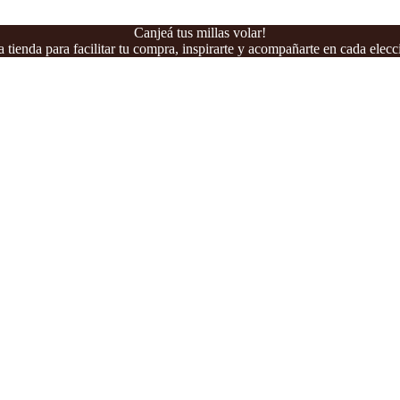
Canjeá tus millas volar!
 tienda para facilitar tu compra, inspirarte y acompañarte en cada elecc