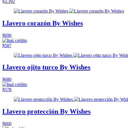
$3.392
Llavero corazón By Wishes
$690
$587
Llavero ojito turco By Wishes
$680
$578
Llavero protección By Wishes
$660