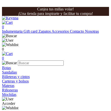
Canjea tus millas volar!
¡Una tienda para inspirarte y facilitar tu compra!
0
Indumentaria
Gift card
Zapatos
Accesorios
Contacto
Nosotras
0
0
Botas
Sandalias
Billeteras y cintos
Carteras y bolsos
Materas
Riñoneras
Mochilas
Acceder