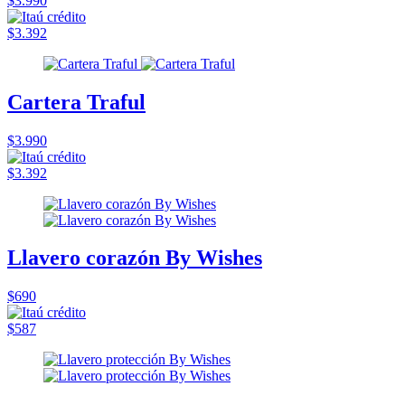
$3.990
$3.392
Cartera Traful
$3.990
$3.392
Llavero corazón By Wishes
$690
$587