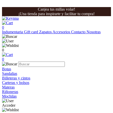
Canjea tus millas volar!
¡Una tienda para inspirarte y facilitar tu compra!
0
Indumentaria
Gift card
Zapatos
Accesorios
Contacto
Nosotras
0
0
Botas
Sandalias
Billeteras y cintos
Carteras y bolsos
Materas
Riñoneras
Mochilas
Acceder