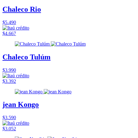
Chaleco Rio
$5.490
$4.667
Chaleco Tulúm
$3.990
$3.392
jean Kongo
$3.590
$3.052