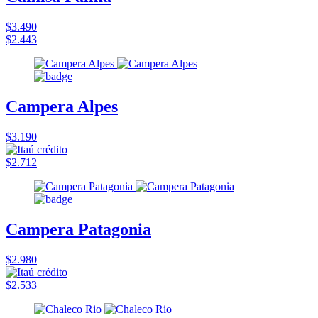
$3.490
$2.443
Campera Alpes
$3.190
$2.712
Campera Patagonia
$2.980
$2.533